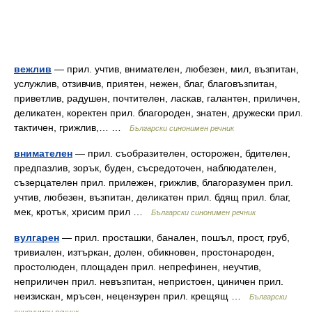
вежлив
— прил. учтив, внимателен, любезен, мил, възпитан,
услужлив, отзивчив, приятен, нежен, благ, благовъзпитан,
приветлив, радушен, почтителен, ласкав, галантен, приличен,
деликатен, коректен прил. благороден, знатен, дружески прил.
тактичен, грижлив,… …
Български синонимен речник
внимателен
— прил. съобразителен, осторожен, бдителен,
предпазлив, зорък, буден, съсредоточен, наблюдателен,
съзерцателен прил. прилежен, грижлив, благоразумен прил.
учтив, любезен, възпитан, деликатен прил. бдящ прил. благ,
мек, кротък, хрисим прил …
Български синонимен речник
вулгарен
— прил. просташки, банален, пошъл, прост, груб,
тривиален, изтъркан, долен, обикновен, простонароден,
простолюден, площаден прил. непрефинен, неучтив,
неприличен прил. невъзпитан, непристоен, циничен прил.
неизискан, мръсен, нецензурен прил. крещящ …
Български