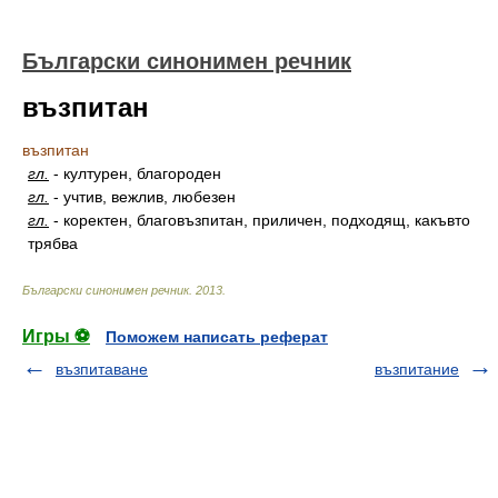
Български синонимен речник
възпитан
възпитан
гл.
-
културен, благороден
гл.
-
учтив, вежлив, любезен
гл.
-
коректен, благовъзпитан, приличен, подходящ, какъвто
трябва
Български синонимен речник
.
2013
.
Игры ⚽
Поможем написать реферат
възпитаване
възпитание