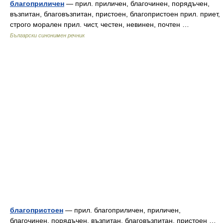
благоприличен
— прил. приличен, благочинен, порядъчен,
възпитан, благовъзпитан, пристоен, благопристоен прил. приет,
строго морален прил. чист, честен, невинен, почтен …
Български синонимен речник
благопристоен
— прил. благоприличен, приличен,
благочинен, порядъчен, възпитан, благовъзпитан, пристоен …