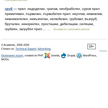
синонимен речник
груб
— прил. недодялан, грапав, необработен, суров прил.
примитивен, първичен, първобитен прил. неучтив, невежлив,
невнимателен, невъзпитан, нелюбезен, грубоват, възгруб,
брутален, некоректен, просташки, дебелашки, селяшки,
грубиян, загрубял прил.… …
Български синонимен речник
© Academic, 2000-2026
18+
Contact us:
Technical Support
,
Advertising
Dictionaries export
, created on PHP,
Joomla,
Drupal,
WordPress,
MODx.