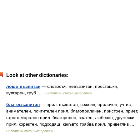
Look at other dictionaries:
лошо възпитан
— словосъч. невъзпитан, просташки,
вулгарен, груб …
Български синонимен речник
благовъзпитан
— прил. възпитан, вежлив, приличен, учтив,
внимателен, почтителен прил. благоприличен, пристоен, приет,
строго морален прил. благороден, знатен, любезен, дружески
прил. коректен, подходящ, какъвто трябва прил. приветлив …
Български синонимен речник