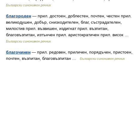
Български синонимен речник
благороден
— прил. достоен, доблестен, почтен, честен прил.
великодушен, добър, снизходителен, благ, състрадателен,
милостив прил. възвишен, издигнат прил. възпитан,
благовъзпитан, изтънчен прил. аристократичен прил. висок …
Български синонимен речник
благочинен
— прил. редовен, приличен, порядъчен, пристоен,
почтен, възпитан, благовъзпитан …
Български синонимен речник